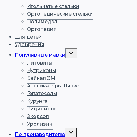
Игольчатые стельки
Ортопедические стельки
Полимедэл
Ортопедия
Для детей
Удобрения
Переключить
Популярные марки
дочернее
меню
Литовиты
Нутриконы
Байкал ЭМ
Аппликаторы Ляпко
Гепатосолы
Курунга
Рициниолы
Экорсол
Уролизин
Переключить
По производителю
дочернее