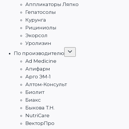
Аппликаторы Ляпко
Гепатосолы
Курунга
Рициниолы
Экорсол
Уролизин
Переключить
По производителю
дочернее
меню
Ad Medicine
Апифарм
Арго ЭМ-1
Алтом-Консульт
Биолит
Биакс
Быкова Т.Н.
NutriCare
ВекторПро