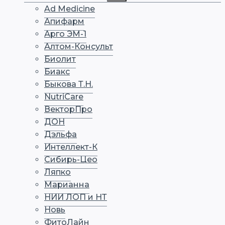
меню
Ad Medicine
Апифарм
Арго ЭМ-1
Алтом-Консульт
Биолит
Биакс
Быкова Т.Н.
NutriCare
ВекторПро
ДОН
Дэльфа
Интеллект-К
Сибирь-Цео
Ляпко
Марианна
НИИ ЛОП и НТ
Новь
ФитоЛайн