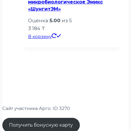
микробиологическое Эмикс
«ШунгитЭМ»
Оценка
5.00
из 5
3 184
₸
В корзину
Сайт участника Арго: ID 3270
Получить бонусную карту