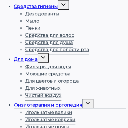
Переключить
Средства гигиены
дочернее
меню
Дезодоранты
Мыло
Пенки
Средства для волос
Средства для душа
Средства для полости рта
Переключить
Для дома
дочернее
меню
Фильтры для воды
Моющие средства
Для цветов и огорода
Для животных
Чистый воздух
Переключить
Физиотерапия и ортопедия
дочернее
меню
Игольчатые валики
Игольчатые коврики
Игольчатые пояса