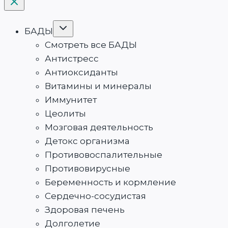
Переключить
БАДЫ
дочернее
меню
Смотреть все БАДЫ
Антистресс
Антиоксиданты
Витамины и минералы
Иммунитет
Цеолиты
Мозговая деятельность
Детокс организма
Противовоспалительные
Противовирусные
Беременность и кормление
Сердечно-сосудистая
Здоровая печень
Долголетие