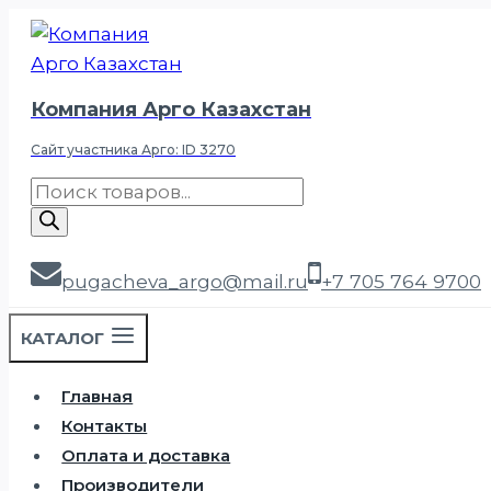
Перейти
к
содержимому
Компания Арго Казахстан
Сайт участника Арго: ID 3270
Поиск
товаров
pugacheva_argo@mail.ru
+7 705 764 9700
КАТАЛОГ
Главная
Контакты
Оплата и доставка
Производители