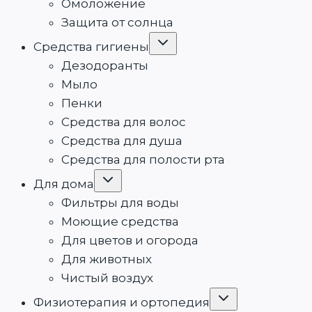
Омоложение
Защита от солнца
Переключить
Средства гигиены
дочернее
меню
Дезодоранты
Мыло
Пенки
Средства для волос
Средства для душа
Средства для полости рта
Переключить
Для дома
дочернее
меню
Фильтры для воды
Моющие средства
Для цветов и огорода
Для животных
Чистый воздух
Переключить
Физиотерапия и ортопедия
дочернее