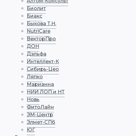
Алтом-Консульт
Биолит
Биакс
Быкова Т.Н.
NutriCare
ВекторПро
ДОН
Дэльфа
Интеллект-К
Сибирь-Цео
Ляпко
Марианна
НИИ ЛОП и НТ
Новь
ФитоЛайн
ЭМ-Центр
Элмет-СПб
ЮГ