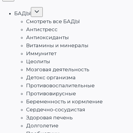
Переключить
БАДЫ
дочернее
меню
Смотреть все БАДЫ
Антистресс
Антиоксиданты
Витамины и минералы
Иммунитет
Цеолиты
Мозговая деятельность
Детокс организма
Противовоспалительные
Противовирусные
Беременность и кормление
Сердечно-сосудистая
Здоровая печень
Долголетие