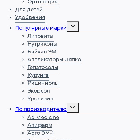
Ортопедия
Для детей
Удобрения
Переключить
Популярные марки
дочернее
меню
Литовиты
Нутриконы
Байкал ЭМ
Аппликаторы Ляпко
Гепатосолы
Курунга
Рициниолы
Экорсол
Уролизин
Переключить
По производителю
дочернее
меню
Ad Medicine
Апифарм
Арго ЭМ-1