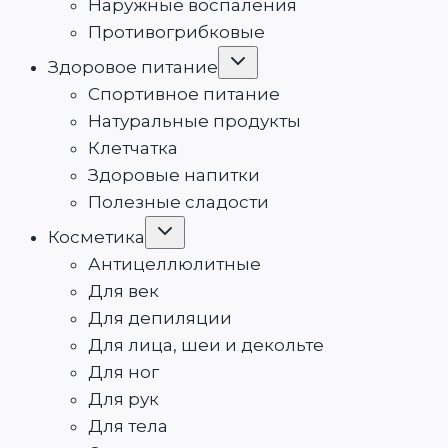
Наружные воспаления
Противогрибковые
Переключить
Здоровое питание
дочернее
меню
Спортивное питание
Натуральные продукты
Клетчатка
Здоровые напитки
Полезные сладости
Переключить
Косметика
дочернее
меню
Антицеллюлитные
Для век
Для депиляции
Для лица, шеи и декольте
Для ног
Для рук
Для тела