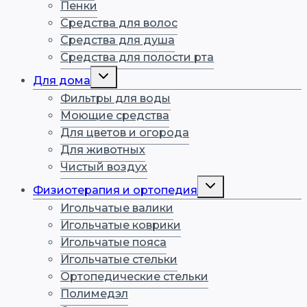
Пенки
Средства для волос
Средства для душа
Средства для полости рта
Переключить
Для дома
дочернее
меню
Фильтры для воды
Моющие средства
Для цветов и огорода
Для животных
Чистый воздух
Переключить
Физиотерапия и ортопедия
дочернее
меню
Игольчатые валики
Игольчатые коврики
Игольчатые пояса
Игольчатые стельки
Ортопедические стельки
Полимедэл