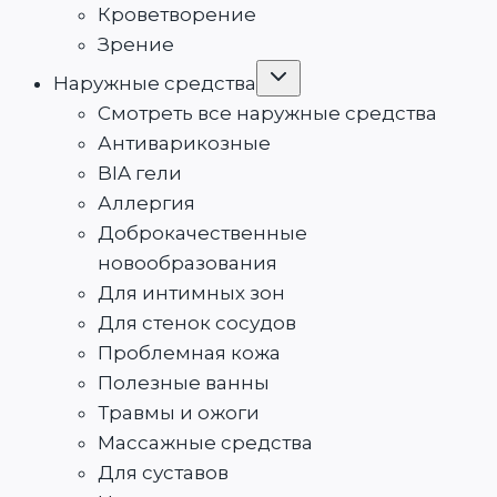
Кроветворение
Зрение
Переключить
Наружные средства
дочернее
меню
Смотреть все наружные средства
Антиварикозные
BIA гели
Аллергия
Доброкачественные
новообразования
Для интимных зон
Для стенок сосудов
Проблемная кожа
Полезные ванны
Травмы и ожоги
Массажные средства
Для суставов