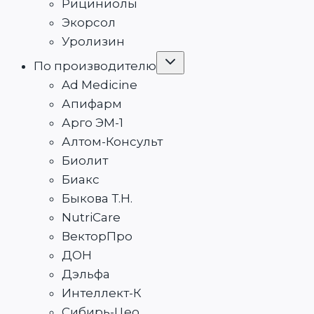
Рициниолы
Экорсол
Уролизин
Переключить
По производителю
дочернее
меню
Ad Medicine
Апифарм
Арго ЭМ-1
Алтом-Консульт
Биолит
Биакс
Быкова Т.Н.
NutriCare
ВекторПро
ДОН
Дэльфа
Интеллект-К
Сибирь-Цео