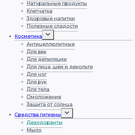
Натуральные продукты
Клетчатка
Здоровые напитки
Полезные сладости
Переключить
Косметика
дочернее
меню
Антицеллюлитные
Для век
Для депиляции
Для лица, шеи и декольте
Для ног
Для рук
Для тела
Омоложение
Защита от солнца
Переключить
Средства гигиены
дочернее
меню
Дезодоранты
Мыло