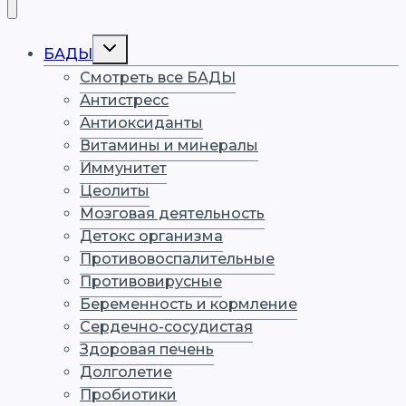
Переключить
БАДЫ
дочернее
меню
Смотреть все БАДЫ
Антистресс
Антиоксиданты
Витамины и минералы
Иммунитет
Цеолиты
Мозговая деятельность
Детокс организма
Противовоспалительные
Противовирусные
Беременность и кормление
Сердечно-сосудистая
Здоровая печень
Долголетие
Пробиотики