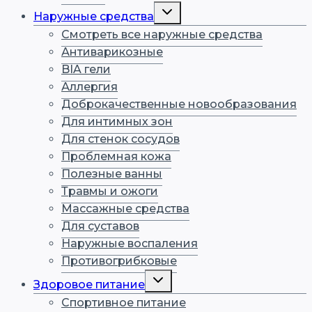
Переключить
Наружные средства
дочернее
меню
Смотреть все наружные средства
Антиварикозные
BIA гели
Аллергия
Доброкачественные новообразования
Для интимных зон
Для стенок сосудов
Проблемная кожа
Полезные ванны
Травмы и ожоги
Массажные средства
Для суставов
Наружные воспаления
Противогрибковые
Переключить
Здоровое питание
дочернее
меню
Спортивное питание