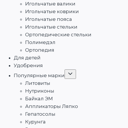
меню
Игольчатые валики
Игольчатые коврики
Игольчатые пояса
Игольчатые стельки
Ортопедические стельки
Полимедэл
Ортопедия
Для детей
Удобрения
Переключить
Популярные марки
дочернее
меню
Литовиты
Нутриконы
Байкал ЭМ
Аппликаторы Ляпко
Гепатосолы
Курунга