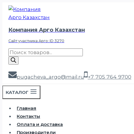
Перейти
к
содержимому
Компания Арго Казахстан
Сайт участника Арго: ID 3270
Поиск
товаров
pugacheva_argo@mail.ru
+7 705 764 9700
КАТАЛОГ
Главная
Контакты
Оплата и доставка
Производители