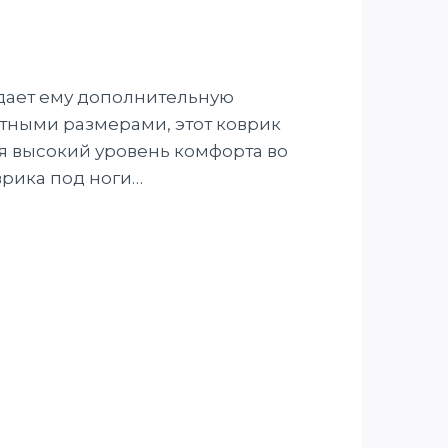
дает ему дополнительную
ктными размерами, этот коврик
я высокий уровень комфорта во
врика под ноги…