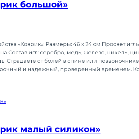
врик большой»
тва «Коврик»: Размеры: 46 х 24 см Просвет иглы 
а Состав игл: серебро, медь, железо, никель, 
ь. Страдаете от болей в спине или позвоночник
 Прочный и надежный, проверенный временем. Ко
врик малый силикон»