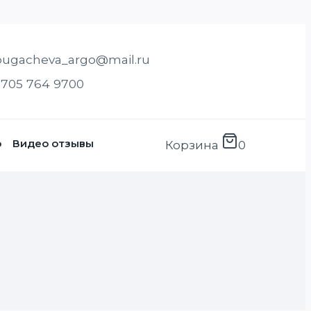
pugacheva_argo@mail.ru
 705 764 9700
о
Видео отзывы
Корзина
0