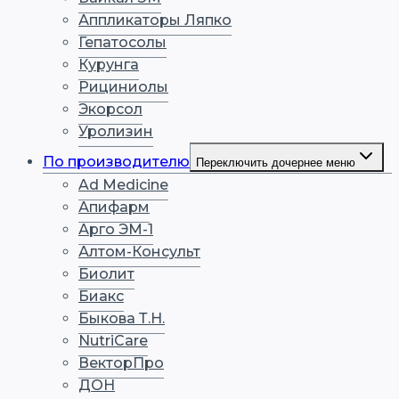
Аппликаторы Ляпко
Гепатосолы
Курунга
Рициниолы
Экорсол
Уролизин
По производителю
Переключить дочернее меню
Ad Medicine
Апифарм
Арго ЭМ-1
Алтом-Консульт
Биолит
Биакс
Быкова Т.Н.
NutriCare
ВекторПро
ДОН