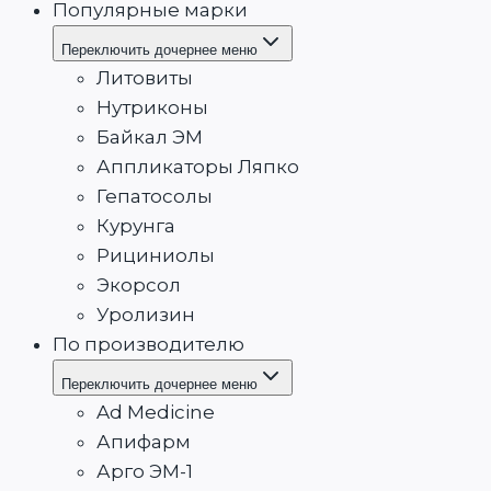
Популярные марки
Переключить дочернее меню
Литовиты
Нутриконы
Байкал ЭМ
Аппликаторы Ляпко
Гепатосолы
Курунга
Рициниолы
Экорсол
Уролизин
По производителю
Переключить дочернее меню
Ad Medicine
Апифарм
Арго ЭМ-1