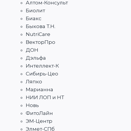
Алтом-Консульт
Биолит
Биакс
Быкова Т.Н.
NutriCare
ВекторПро
ДОН
Дэльфа
Интеллект-К
Сибирь-Цео
Ляпко
Марианна
НИИ ЛОП и НТ
Новь
ФитоЛайн
ЭМ-Центр
Элмет-СПб