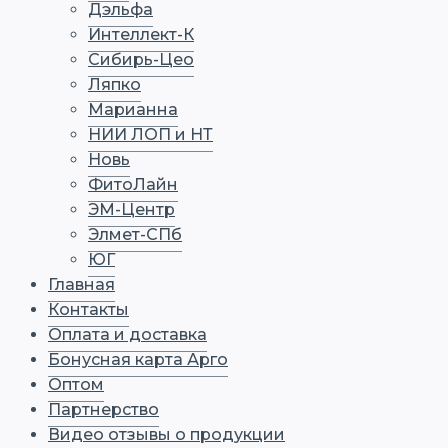
Дэльфа
Интеллект-К
Сибирь-Цео
Ляпко
Марианна
НИИ ЛОП и НТ
Новь
ФитоЛайн
ЭМ-Центр
Элмет-СПб
ЮГ
Главная
Контакты
Оплата и доставка
Бонусная карта Арго
Оптом
Партнерство
Видео отзывы о продукции