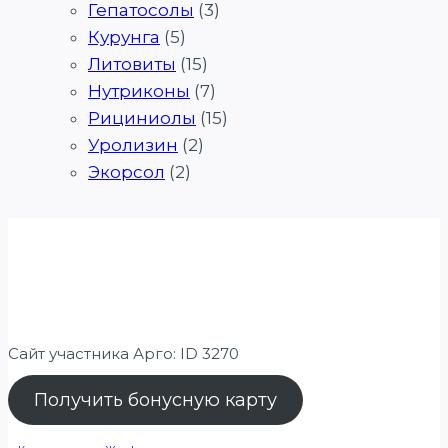
Гепатосолы
(3)
Курунга
(5)
Литовиты
(15)
Нутриконы
(7)
Рициниолы
(15)
Уролизин
(2)
Экорсол
(2)
Сайт участника Арго: ID 3270
Получить бонусную карту