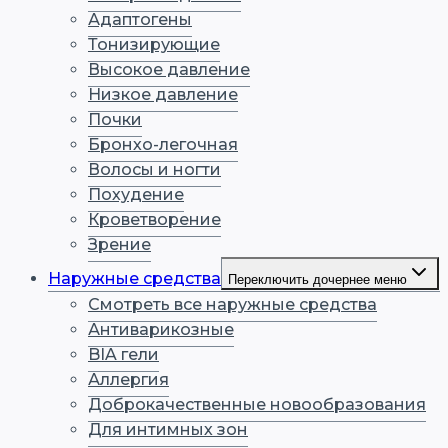
Адаптогены
Тонизирующие
Высокое давление
Низкое давление
Почки
Бронхо-легочная
Волосы и ногти
Похудение
Кроветворение
Зрение
Наружные средства
Переключить дочернее меню
Смотреть все наружные средства
Антиварикозные
BIA гели
Аллергия
Доброкачественные новообразования
Для интимных зон