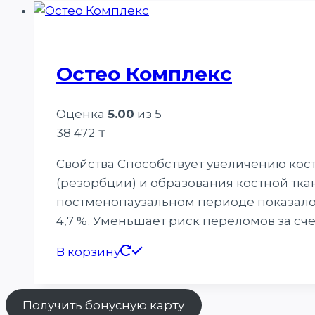
Остео Комплекс
Оценка
5.00
из 5
38 472
₸
Свойства Способствует увеличению кос
(резорбции) и образования костной тк
постменопаузальном периоде показало,
4,7 %. Уменьшает риск переломов за сч
В корзину
Получить бонусную карту