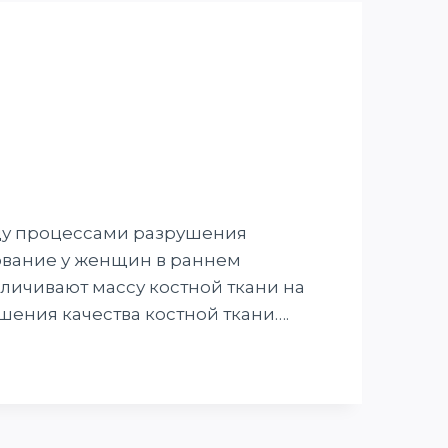
жду процессами разрушения
ование у женщин в раннем
личивают массу костной ткани на
шения качества костной ткани….