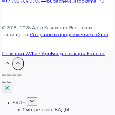
+7 705 764 9700
pugacheva_argo@mail.ru
© 2018 - 2026 Арго Казахстан. Все права
защищены.
Создание и продвижение сайтов
Позвонить
WhatsApp
Бонусная карта
Каталог
Переключить
БАДЫ
дочернее
меню
Смотреть все БАДЫ