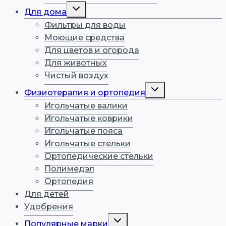
Переключить
Для дома
дочернее
меню
Фильтры для воды
Моющие средства
Для цветов и огорода
Для животных
Чистый воздух
Переключить
Физиотерапия и ортопедия
дочернее
меню
Игольчатые валики
Игольчатые коврики
Игольчатые пояса
Игольчатые стельки
Ортопедические стельки
Полимедэл
Ортопедия
Для детей
Удобрения
Переключить
Популярные марки
дочернее