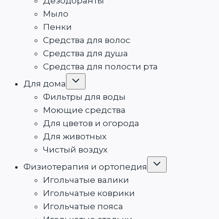
Дезодоранты
Мыло
Пенки
Средства для волос
Средства для душа
Средства для полости рта
Переключить
Для дома
дочернее
меню
Фильтры для воды
Моющие средства
Для цветов и огорода
Для животных
Чистый воздух
Переключить
Физиотерапия и ортопедия
дочернее
меню
Игольчатые валики
Игольчатые коврики
Игольчатые пояса