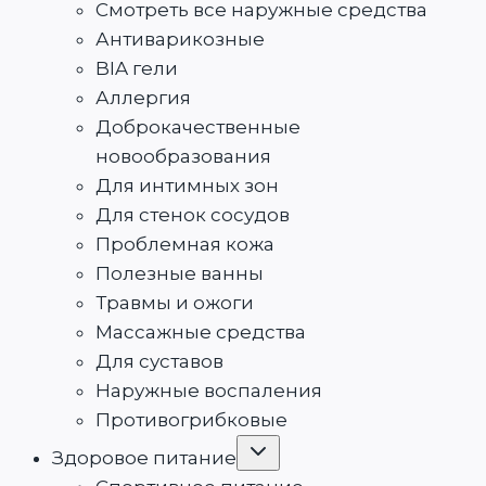
меню
Смотреть все наружные средства
Антиварикозные
BIA гели
Аллергия
Доброкачественные
новообразования
Для интимных зон
Для стенок сосудов
Проблемная кожа
Полезные ванны
Травмы и ожоги
Массажные средства
Для суставов
Наружные воспаления
Противогрибковые
Переключить
Здоровое питание
дочернее
меню