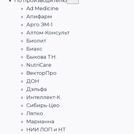
По производителю
дочернее
меню
Ad Medicine
Апифарм
Арго ЭМ-1
Алтом-Консульт
Биолит
Биакс
Быкова Т.Н.
NutriCare
ВекторПро
ДОН
Дэльфа
Интеллект-К
Сибирь-Цео
Ляпко
Марианна
НИИ ЛОП и НТ