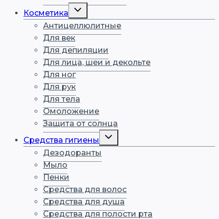
Переключить
Косметика
дочернее
меню
Антицеллюлитные
Для век
Для депиляции
Для лица, шеи и декольте
Для ног
Для рук
Для тела
Омоложение
Защита от солнца
Переключить
Средства гигиены
дочернее
меню
Дезодоранты
Мыло
Пенки
Средства для волос
Средства для душа
Средства для полости рта