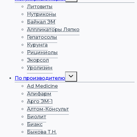
меню
Литовиты
Нутриконы
Байкал ЭМ
Аппликаторы Ляпко
Гепатосолы
Курунга
Рициниолы
Экорсол
Уролизин
Переключить
По производителю
дочернее
меню
Ad Medicine
Апифарм
Арго ЭМ-1
Алтом-Консульт
Биолит
Биакс
Быкова Т.Н.