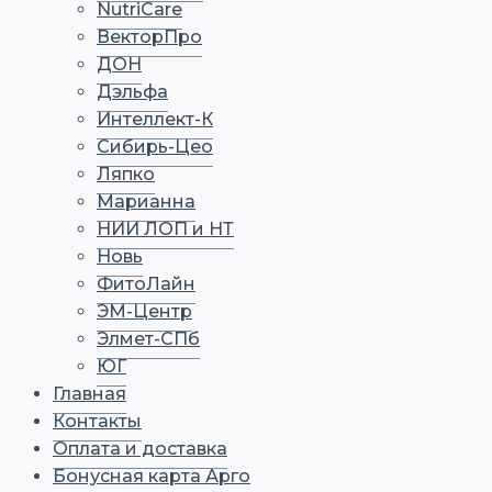
NutriCare
ВекторПро
ДОН
Дэльфа
Интеллект-К
Сибирь-Цео
Ляпко
Марианна
НИИ ЛОП и НТ
Новь
ФитоЛайн
ЭМ-Центр
Элмет-СПб
ЮГ
Главная
Контакты
Оплата и доставка
Бонусная карта Арго