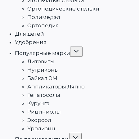
Игольчатые стельки
Ортопедические стельки
Полимедэл
Ортопедия
Для детей
Удобрения
Переключить
Популярные марки
дочернее
меню
Литовиты
Нутриконы
Байкал ЭМ
Аппликаторы Ляпко
Гепатосолы
Курунга
Рициниолы
Экорсол
Уролизин
Переключить