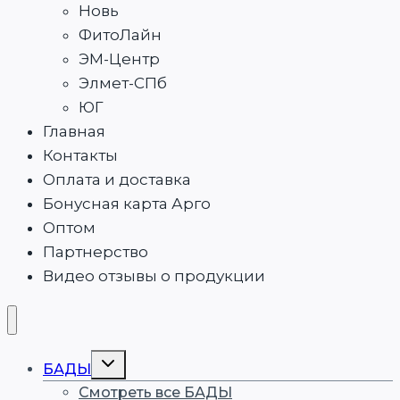
Новь
ФитоЛайн
ЭМ-Центр
Элмет-СПб
ЮГ
Главная
Контакты
Оплата и доставка
Бонусная карта Арго
Оптом
Партнерство
Видео отзывы о продукции
Переключить
БАДЫ
дочернее
меню
Смотреть все БАДЫ