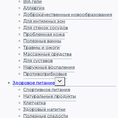
BIA гели
Аллергия
Доброкачественные новообразования
Для интимных зон
Для стенок сосудов
Проблемная кожа
Полезные ванны
Травмы и ожоги
Массажные средства
Для суставов
Наружные воспаления
Противогрибковые
Переключить
Здоровое питание
дочернее
меню
Спортивное питание
Натуральные продукты
Клетчатка
Здоровые напитки
Полезные сладости