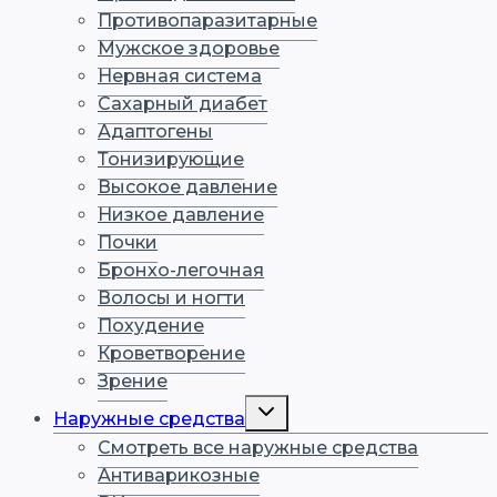
Противопаразитарные
Мужское здоровье
Нервная система
Сахарный диабет
Адаптогены
Тонизирующие
Высокое давление
Низкое давление
Почки
Бронхо-легочная
Волосы и ногти
Похудение
Кроветворение
Зрение
Переключить
Наружные средства
дочернее
меню
Смотреть все наружные средства
Антиварикозные