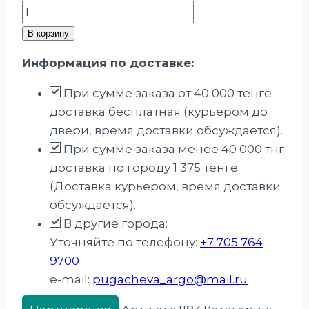
Количество
товара
В корзину
Биогель
Информация по доставке:
для
умывания
При сумме заказа от 40 000 тенге
доставка бесплатная (курьером до
двери, время доставки обсуждается).
При сумме заказа менее 40 000 тнг
доставка по городу 1 375 тенге
(Доставка курьером, время доставки
обсуждается).
В другие города:
Уточняйте по телефону:
+7 705 764
9700
e-mail:
pugacheva_argo@mail.ru