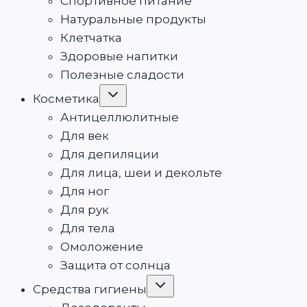
Спортивное питание
Натуральные продукты
Клетчатка
Здоровые напитки
Полезные сладости
Переключить
Косметика
дочернее
меню
Антицеллюлитные
Для век
Для депиляции
Для лица, шеи и декольте
Для ног
Для рук
Для тела
Омоложение
Защита от солнца
Переключить
Средства гигиены
дочернее
меню