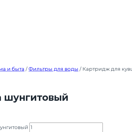
ма и быта
/
Фильтры для воды
/
Картридж для ку
а шунгитовый
шунгитовый