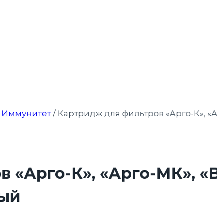
Иммунитет
/
Картридж для фильтров «Арго-К», 
 «Арго-К», «Арго-МК», «
ый