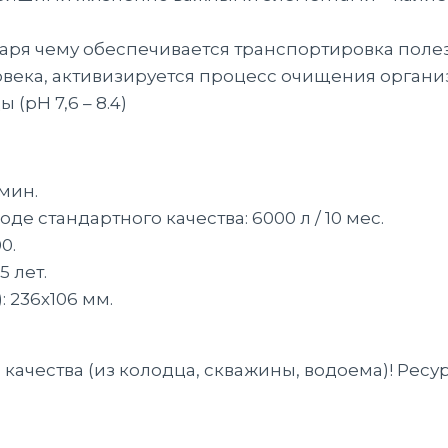
одаря чему обеспечивается транспортировка пол
века, активизируется процесс очищения организ
(pH 7,6 – 8.4)
мин.
е стандартного качества: 6000 л / 10 мес.
0.
 лет.
 236х106 мм.
ачества (из колодца, скважины, водоема)! Ресу