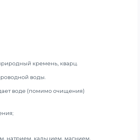
природный кремень, кварц.
проводной воды.
ает воде (помимо очищения)
ения;
, натрием, кальцием, магнием,