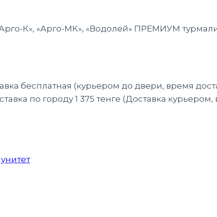
«Арго-К», «Арго-МК», «Водолей» ПРЕМИУМ турма
тавка бесплатная (курьером до двери, время дост
тавка по городу 1 375 тенге (Доставка курьером,
унитет