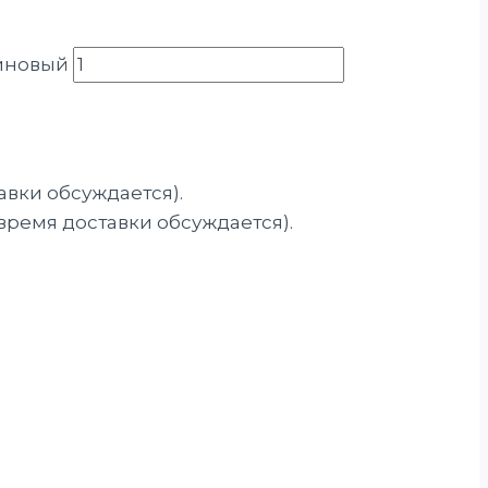
линовый
авки обсуждается).
 время доставки обсуждается).