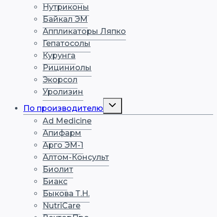
Нутриконы
Байкал ЭМ
Аппликаторы Ляпко
Гепатосолы
Курунга
Рициниолы
Экорсол
Уролизин
Переключить
По производителю
дочернее
меню
Ad Medicine
Апифарм
Арго ЭМ-1
Алтом-Консульт
Биолит
Биакс
Быкова Т.Н.
NutriCare