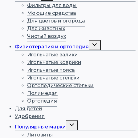
меню
Фильтры для воды
Моющие средства
Для цветов и огорода
Для животных
Чистый воздух
Переключить
Физиотерапия и ортопедия
дочернее
меню
Игольчатые валики
Игольчатые коврики
Игольчатые пояса
Игольчатые стельки
Ортопедические стельки
Полимедэл
Ортопедия
Для детей
Удобрения
Переключить
Популярные марки
дочернее
меню
Литовиты