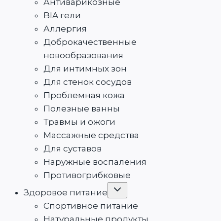
Антиварикозные
BIA гели
Аллергия
Доброкачественные
новообразования
Для интимных зон
Для стенок сосудов
Проблемная кожа
Полезные ванны
Травмы и ожоги
Массажные средства
Для суставов
Наружные воспаления
Противогрибковые
Переключить
Здоровое питание
дочернее
меню
Спортивное питание
Натуральные продукты