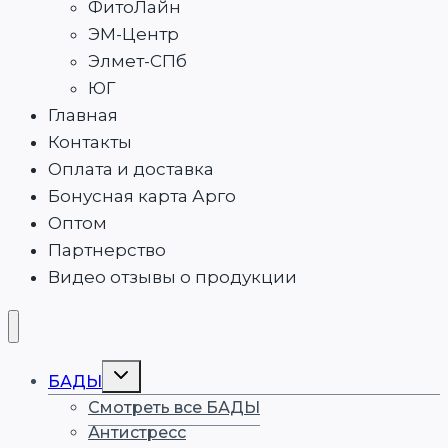
ФитоЛайн
ЭМ-Центр
Элмет-СПб
ЮГ
Главная
Контакты
Оплата и доставка
Бонусная карта Арго
Оптом
Партнерство
Видео отзывы о продукции
Переключить
БАДЫ
дочернее
меню
Смотреть все БАДЫ
Антистресс