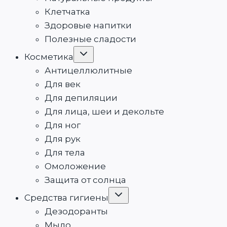
Клетчатка
Здоровые напитки
Полезные сладости
Переключить
Косметика
дочернее
меню
Антицеллюлитные
Для век
Для депиляции
Для лица, шеи и декольте
Для ног
Для рук
Для тела
Омоложение
Защита от солнца
Переключить
Средства гигиены
дочернее
меню
Дезодоранты
Мыло