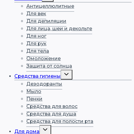
меню
Антицеллюлитные
Для век
Для депиляции
Для лица, шеи и декольте
Для ног
Для рук
Для тела
Омоложение
Защита от солнца
Переключить
Средства гигиены
дочернее
меню
Дезодоранты
Мыло
Пенки
Средства для волос
Средства для душа
Средства для полости рта
Переключить
Для дома
дочернее