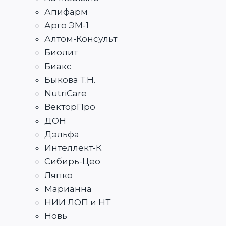
Апифарм
Арго ЭМ-1
Алтом-Консульт
Биолит
Биакс
Быкова Т.Н.
NutriCare
ВекторПро
ДОН
Дэльфа
Интеллект-К
Сибирь-Цео
Ляпко
Марианна
НИИ ЛОП и НТ
Новь