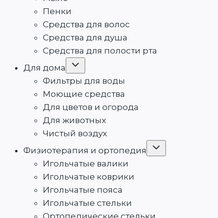
Пенки
Средства для волос
Средства для душа
Средства для полости рта
Переключить
Для дома
дочернее
меню
Фильтры для воды
Моющие средства
Для цветов и огорода
Для животных
Чистый воздух
Переключить
Физиотерапия и ортопедия
дочернее
меню
Игольчатые валики
Игольчатые коврики
Игольчатые пояса
Игольчатые стельки
Ортопедические стельки