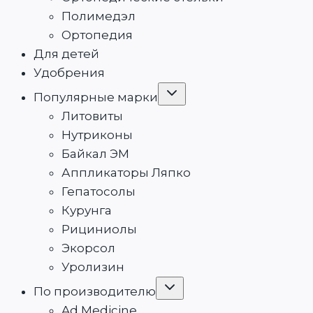
Полимедэл
Ортопедия
Для детей
Удобрения
Переключить
Популярные марки
дочернее
меню
Литовиты
Нутриконы
Байкал ЭМ
Аппликаторы Ляпко
Гепатосолы
Курунга
Рициниолы
Экорсол
Уролизин
Переключить
По производителю
дочернее
меню
Ad Medicine