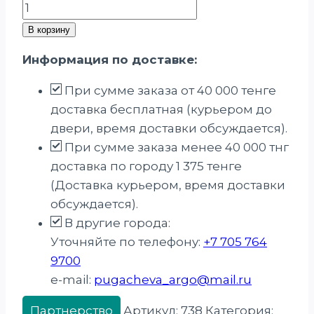
Количество
товара
В корзину
Концентрат
Информация по доставке:
пищевой
«Каталитин»,
При сумме заказа от 40 000 тенге
таблетки,
доставка бесплатная (курьером до
100
двери, время доставки обсуждается).
шт
При сумме заказа менее 40 000 тнг
доставка по городу 1 375 тенге
(Доставка курьером, время доставки
обсуждается).
В другие города:
Уточняйте по телефону:
+7 705 764
9700
e-mail:
pugacheva_argo@mail.ru
Партнерство
Артикул:
738
Категория: