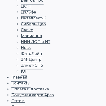
ВекторПро
ДОН
Дэльфа
Интеллект-К
Сибирь-Цео
Ляпко
Марианна
НИИ ЛОП и НТ
Новь
ФитоЛайн
ЭМ-Центр
Элмет-СПб
ЮГ
Главная
Контакты
Оплата и доставка
Бонусная карта Арго
Оптом