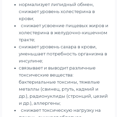
нормализует липидный обмен,
снижает уровень холестерина в
крови;
снижает усвоение пищевых жиров и
холестерина в желудочно-кишечном
тракте;
снижает уровень сахара в крови,
уменьшает потребность организма в
инсулине;
связывает и выводит различные
токсические вещества:
бактериальные токсины, тяжелые
металлы (свинец, ртуть, кадмий и
др.), радионуклиды (стронций, цезий
и др.), аллергены;
снижает токсическую нагрузку на