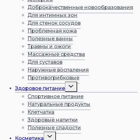
Доброкачественные новообразования
Для интимных зон
Для стенок сосудов
Проблемная кожа
Полезные ванны
Травмы и ожоги
Массажные средства
Для суставов
Наружные воспаления
Противогрибковые
Переключить
Здоровое питание
дочернее
меню
Спортивное питание
Натуральные продукты
Клетчатка
Здоровые напитки
Полезные сладости
Переключить
Косметика
дочернее