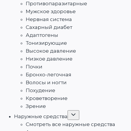
Противопаразитарные
Мужское здоровье
Нервная система
Сахарный диабет
Адаптогены
Тонизирующие
Высокое давление
Низкое давление
Почки
Бронхо-легочная
Волосы и ногти
Похудение
Кроветворение
Зрение
Переключить
Наружные средства
дочернее
меню
Смотреть все наружные средства