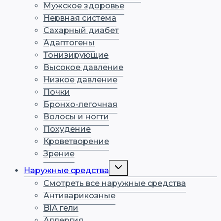
Мужское здоровье
Нервная система
Сахарный диабет
Адаптогены
Тонизирующие
Высокое давление
Низкое давление
Почки
Бронхо-легочная
Волосы и ногти
Похудение
Кроветворение
Зрение
Переключить
Наружные средства
дочернее
меню
Смотреть все наружные средства
Антиварикозные
BIA гели
Аллергия