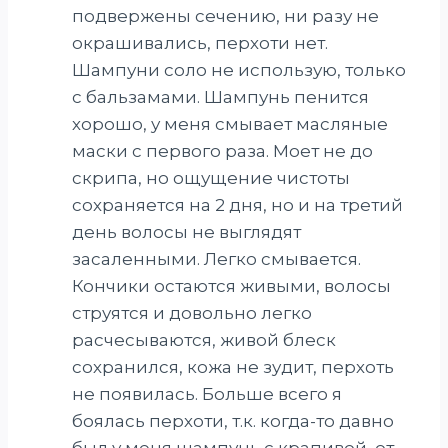
подвержены сечению, ни разу не
окрашивались, перхоти нет.
Шампуни соло не использую, только
с бальзамами. Шампунь пенится
хорошо, у меня смывает масляные
маски с первого раза. Моет не до
скрипа, но ощущение чистоты
сохраняется на 2 дня, но и на третий
день волосы не выглядят
засаленными. Легко смывается.
Кончики остаются живыми, волосы
струятся и довольно легко
расчесываются, живой блеск
сохранился, кожа не зудит, перхоть
не появилась. Больше всего я
боялась перхоти, т.к. когда-то давно
был у меня шампунь с крапивой, от