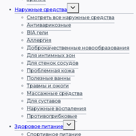
Переключить
Наружные средства
дочернее
меню
Смотреть все наружные средства
Антиварикозные
BIA гели
Аллергия
Доброкачественные новообразования
Для интимных зон
Для стенок сосудов
Проблемная кожа
Полезные ванны
Травмы и ожоги
Массажные средства
Для суставов
Наружные воспаления
Противогрибковые
Переключить
Здоровое питание
дочернее
меню
Спортивное питание