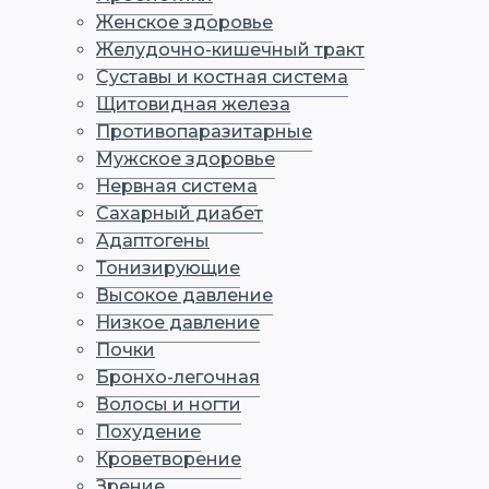
Женское здоровье
Желудочно-кишечный тракт
Суставы и костная система
Щитовидная железа
Противопаразитарные
Мужское здоровье
Нервная система
Сахарный диабет
Адаптогены
Тонизирующие
Высокое давление
Низкое давление
Почки
Бронхо-легочная
Волосы и ногти
Похудение
Кроветворение
Зрение