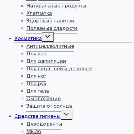
Натуральные продукты
Клетчатка
Здоровые напитки
Полезные сладости
Переключить
Косметика
дочернее
меню
Антицеллюлитные
Для век
Для депиляции
Для лица, шеи и декольте
Для ног
Для рук
Для тела
Омоложение
Защита от солнца
Переключить
Средства гигиены
дочернее
меню
Дезодоранты
Мыло