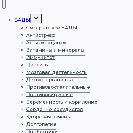
Переключить
БАДЫ
дочернее
меню
Смотреть все БАДЫ
Антистресс
Антиоксиданты
Витамины и минералы
Иммунитет
Цеолиты
Мозговая деятельность
Детокс организма
Противовоспалительные
Противовирусные
Беременность и кормление
Сердечно-сосудистая
Здоровая печень
Долголетие
Пробиотики