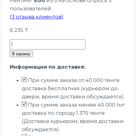
Рейтинг
5.00
из 5 на основе опроса
3
пользователей
(
3
отзыва клиентов)
6 235
₸
Количество
товара
В корзину
Шампунь-
Информация по доставке:
концентрат
с
При сумме заказа от 40 000 тенге
экстрактом
доставка бесплатная (курьером до
листьев
двери, время доставки обсуждается).
крапивы
При сумме заказа менее 40 000 тнг
доставка по городу 1 375 тенге
(Доставка курьером, время доставки
обсуждается).