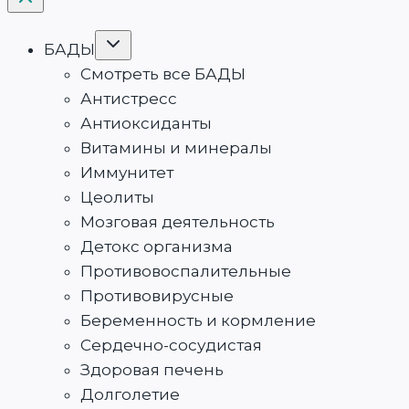
Переключить
БАДЫ
дочернее
меню
Смотреть все БАДЫ
Антистресс
Антиоксиданты
Витамины и минералы
Иммунитет
Цеолиты
Мозговая деятельность
Детокс организма
Противовоспалительные
Противовирусные
Беременность и кормление
Сердечно-сосудистая
Здоровая печень
Долголетие