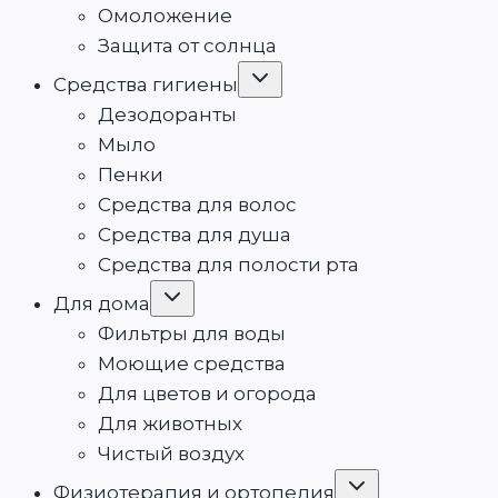
Омоложение
Защита от солнца
Переключить
Средства гигиены
дочернее
меню
Дезодоранты
Мыло
Пенки
Средства для волос
Средства для душа
Средства для полости рта
Переключить
Для дома
дочернее
меню
Фильтры для воды
Моющие средства
Для цветов и огорода
Для животных
Чистый воздух
Переключить
Физиотерапия и ортопедия
дочернее