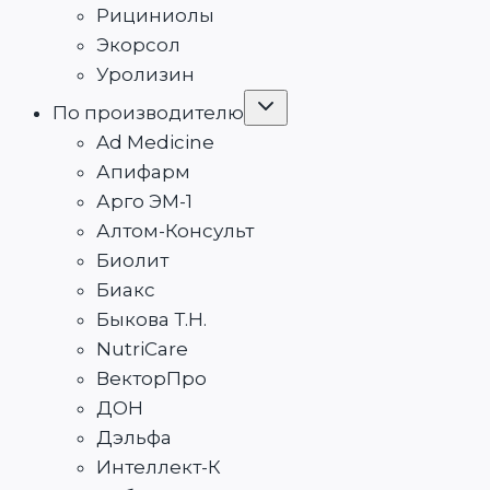
Рициниолы
Экорсол
Уролизин
Переключить
По производителю
дочернее
меню
Ad Medicine
Апифарм
Арго ЭМ-1
Алтом-Консульт
Биолит
Биакс
Быкова Т.Н.
NutriCare
ВекторПро
ДОН
Дэльфа
Интеллект-К