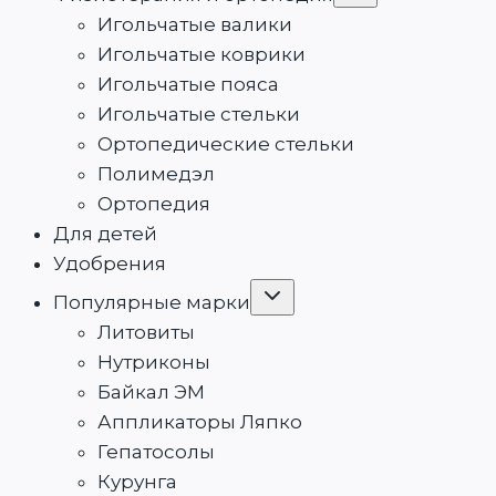
меню
Игольчатые валики
Игольчатые коврики
Игольчатые пояса
Игольчатые стельки
Ортопедические стельки
Полимедэл
Ортопедия
Для детей
Удобрения
Переключить
Популярные марки
дочернее
меню
Литовиты
Нутриконы
Байкал ЭМ
Аппликаторы Ляпко
Гепатосолы
Курунга