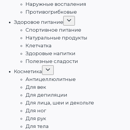
Наружные воспаления
Противогрибковые
Переключить
Здоровое питание
дочернее
меню
Спортивное питание
Натуральные продукты
Клетчатка
Здоровые напитки
Полезные сладости
Переключить
Косметика
дочернее
меню
Антицеллюлитные
Для век
Для депиляции
Для лица, шеи и декольте
Для ног
Для рук
Для тела