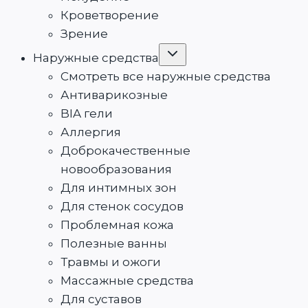
Кроветворение
Зрение
Переключить
Наружные средства
дочернее
меню
Смотреть все наружные средства
Антиварикозные
BIA гели
Аллергия
Доброкачественные
новообразования
Для интимных зон
Для стенок сосудов
Проблемная кожа
Полезные ванны
Травмы и ожоги
Массажные средства
Для суставов