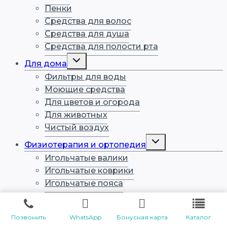
Пенки
Средства для волос
Средства для душа
Средства для полости рта
Переключить
Для дома
дочернее
меню
Фильтры для воды
Моющие средства
Для цветов и огорода
Для животных
Чистый воздух
Переключить
Физиотерапия и ортопедия
дочернее
меню
Игольчатые валики
Игольчатые коврики
Игольчатые пояса
Игольчатые стельки
Ортопедические стельки
Позвонить
WhatsApp
Бонусная карта
Каталог
Полимедэл