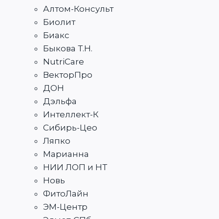
Алтом-Консульт
Биолит
Биакс
Быкова Т.Н.
NutriCare
ВекторПро
ДОН
Дэльфа
Интеллект-К
Сибирь-Цео
Ляпко
Марианна
НИИ ЛОП и НТ
Новь
ФитоЛайн
ЭМ-Центр