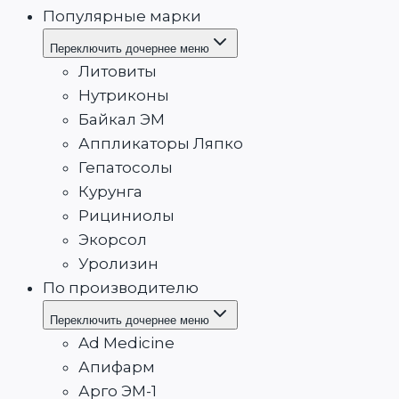
Популярные марки
Переключить дочернее меню
Литовиты
Нутриконы
Байкал ЭМ
Аппликаторы Ляпко
Гепатосолы
Курунга
Рициниолы
Экорсол
Уролизин
По производителю
Переключить дочернее меню
Ad Medicine
Апифарм
Арго ЭМ-1