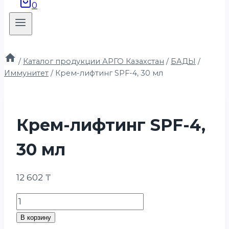
0
/
Каталог продукции АРГО Казахстан
/
БАДЫ
/
Иммунитет
/
Крем-лифтинг SPF-4, 30 мл
Крем-лифтинг SPF-4,
30 мл
12 602
₸
Количество
товара
В корзину
Крем-