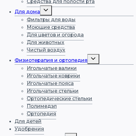
Средства для полости рта
Переключить
Для дома
дочернее
меню
Фильтры для воды
Моющие средства
Для цветов и огорода
Для животных
Чистый воздух
Переключить
Физиотерапия и ортопедия
дочернее
меню
Игольчатые валики
Игольчатые коврики
Игольчатые пояса
Игольчатые стельки
Ортопедические стельки
Полимедэл
Ортопедия
Для детей
Удобрения
Переключить