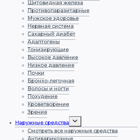
Щитовидная железа
Противопаразитарные
Мужское здоровье
Нервная система
Сахарный диабет
Адаптогены
Тонизирующие
Высокое давление
Низкое давление
Почки
Бронхо-легочная
Волосы и ногти
Похудение
Кроветворение
Зрение
Переключить
Наружные средства
дочернее
меню
Смотреть все наружные средства
Антиварикозные