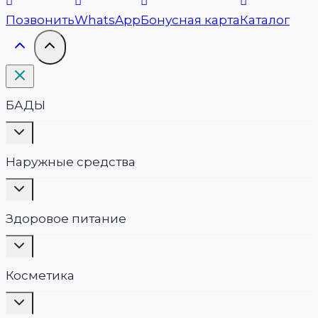
Позвонить
WhatsApp
Бонусная карта
Каталог
БАДЫ
Переключить
дочернее
меню
Наружные средства
Переключить
дочернее
меню
Здоровое питание
Переключить
дочернее
меню
Косметика
Переключить
дочернее