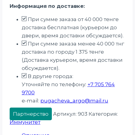
Информация по доставке:
лифтинг
SPF-
При сумме заказа от 40 000 тенге
4,
доставка бесплатная (курьером до
30
двери, время доставки обсуждается).
мл
При сумме заказа менее 40 000 тнг
доставка по городу 1 375 тенге
(Доставка курьером, время доставки
обсуждается).
В другие города:
Уточняйте по телефону:
+7 705 764
9700
e-mail:
pugacheva_argo@mail.ru
Партнерство
Артикул:
903
Категория:
Иммунитет