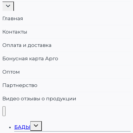
Переключить
дочернее
меню
Главная
Контакты
Оплата и доставка
Бонусная карта Арго
Оптом
Партнерство
Видео отзывы о продукции
Переключить
БАДЫ
дочернее
меню