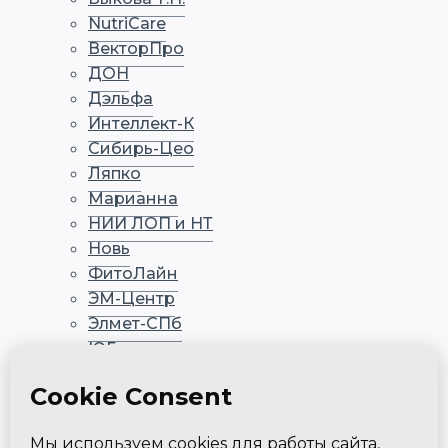
NutriCare
ВекторПро
ДОН
Дэльфа
Интеллект-К
Сибирь-Цео
Ляпко
Марианна
НИИ ЛОП и НТ
Новь
ФитоЛайн
ЭМ-Центр
Элмет-СПб
ЮГ
Главная
Контакты
Оплата и доставка