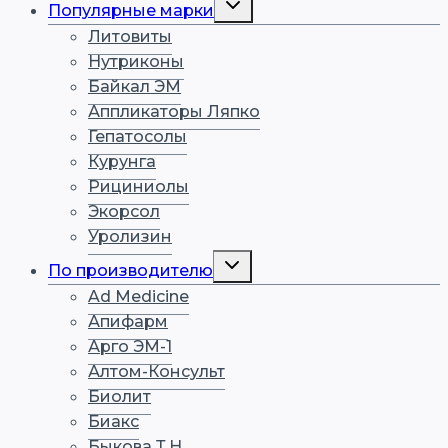
Популярные марки
дочернее
меню
Литовиты
Нутриконы
Байкал ЭМ
Аппликаторы Ляпко
Гепатосолы
Курунга
Рициниолы
Экорсол
Уролизин
Переключить
По производителю
дочернее
меню
Ad Medicine
Апифарм
Арго ЭМ-1
Алтом-Консульт
Биолит
Биакс
Быкова Т.Н.