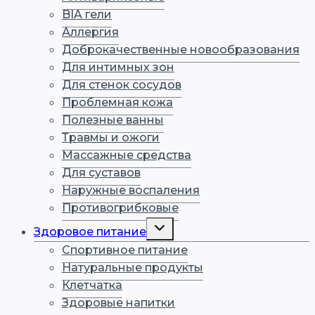
BIA гели
Аллергия
Доброкачественные новообразования
Для интимных зон
Для стенок сосудов
Проблемная кожа
Полезные ванны
Травмы и ожоги
Массажные средства
Для суставов
Наружные воспаления
Противогрибковые
Переключить
Здоровое питание
дочернее
меню
Спортивное питание
Натуральные продукты
Клетчатка
Здоровые напитки