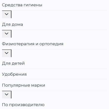
меню
Средства гигиены
Переключить
дочернее
меню
Для дома
Переключить
дочернее
меню
Физиотерапия и ортопедия
Переключить
дочернее
меню
Для детей
Удобрения
Популярные марки
Переключить
дочернее
меню
По производителю