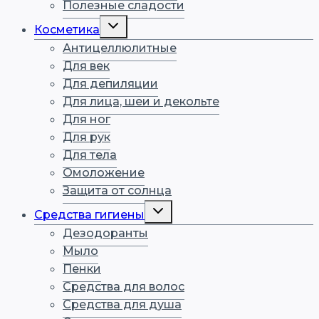
Полезные сладости
Переключить
Косметика
дочернее
меню
Антицеллюлитные
Для век
Для депиляции
Для лица, шеи и декольте
Для ног
Для рук
Для тела
Омоложение
Защита от солнца
Переключить
Средства гигиены
дочернее
меню
Дезодоранты
Мыло
Пенки
Средства для волос
Средства для душа