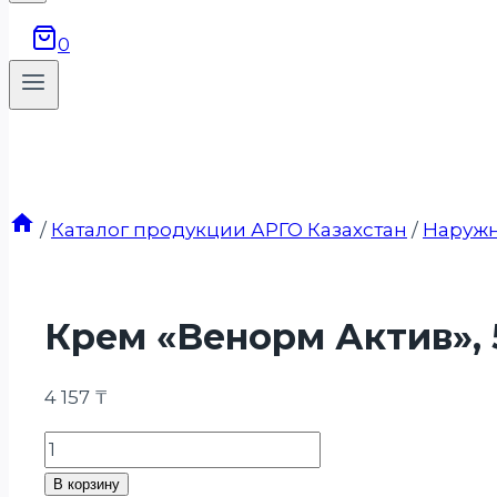
0
/
Каталог продукции АРГО Казахстан
/
Наружн
Крем «Венорм Актив», 
4 157
₸
Количество
товара
В корзину