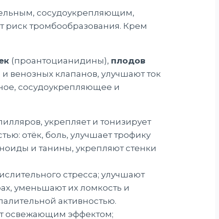
ельным, сосудоукрепляющим,
т риск тромбообразования. Крем
ек
(проантоцианидины),
плодов
и венозных клапанов, улучшают ток
ьное, сосудоукрепляющее и
илляров, укрепляет и тонизирует
ью: отёк, боль, улучшает трофику
ноиды и танины, укрепляют стенки
слительного стресса; улучшают
ах, уменьшают их ломкость и
палительной активностью.
ет освежающим эффектом;