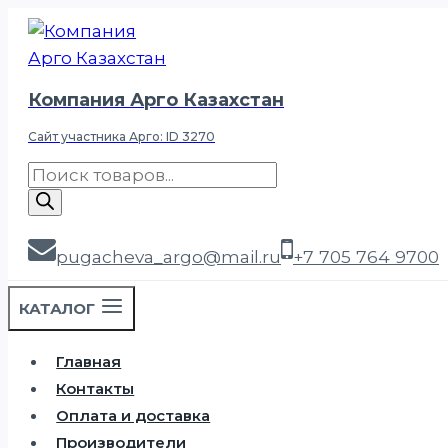
Перейти
к
содержимому
Компания Арго Казахстан
Сайт участника Арго: ID 3270
Поиск
товаров
pugacheva_argo@mail.ru
+7 705 764 9700
КАТАЛОГ
Главная
Контакты
Оплата и доставка
Производители