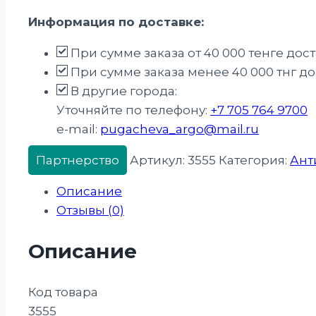
Крем
Информация по доставке:
«Венорм
Актив»,
При сумме заказа от 40 000 тенге дос
50
При сумме заказа менее 40 000 тнг дос
мл
В другие города:
Уточняйте по телефону:
+7 705 764 9700
e-mail:
pugacheva_argo@mail.ru
Партнерство
Артикул:
3555
Категория:
Ант
Описание
Отзывы (0)
Описание
Код товара
3555