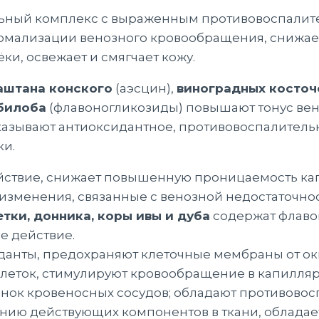
ьный комплекс с выраженным противовоспалит
рмализации венозного кровообращения, снижае
ёки, освежает и смягчает кожу.
аштана конского
(аэсцин),
виноградных косточ
 билоба
(флавоногликозиды) повышают тонус вен 
казывают антиоксидантное, противовоспалител
ки.
йствие, снижает повышенную проницаемость кап
изменения, связанные с венозной недостаточност
тки, донника, коры ивы и дуба
содержат флаво
е действие.
анты, предохраняют клеточные мембраны от оки
еток, стимулируют кровообращение в капилляр
енок кровеносных сосудов; обладают противовос
нию действующих компонентов в ткани, облада