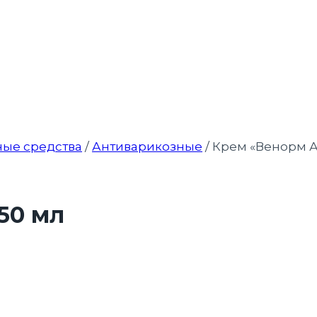
ые средства
/
Антиварикозные
/
Крем «Венорм Ак
50 мл