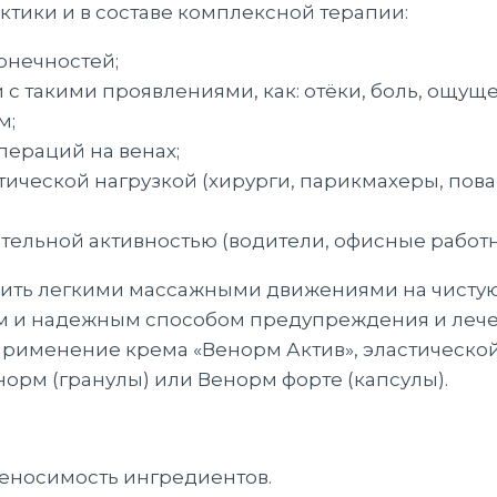
ктики и в составе комплексной терапии:
онечностей;
с такими проявлениями, как: отёки, боль, ощуще
м;
ераций на венах;
атической нагрузкой (хирурги, парикмахеры, пов
ательной активностью (водители, офисные работн
сить легкими массажными движениями на чистую к
ым и надежным способом предупреждения и леч
применение крема «Венорм Актив», эластическо
норм (гранулы) или Венорм форте (капсулы).
носимость ингредиентов.