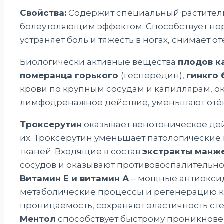
Свойства:
Содержит специальный растител
болеутоляющим эффектом. Способствует но
устраняет боль и тяжесть в ногах, снимает от
Биологически активные вещества
плодов к
померанца горького
(геспередин),
гинкго
крови по крупным сосудам и капиллярам, о
лимфодренажное действие, уменьшают отё
Троксерутин
оказывает венотоническое де
их. Троксерутин уменьшает патологические 
тканей. Входящие в состав
экстракты манже
сосудов и оказывают противовоспалительно
Витамин Е и витамин А
– мощные антиоксид
метаболические процессы и регенерацию кл
проницаемость, сохраняют эластичность ст
Ментол
способствует быстрому проникнове