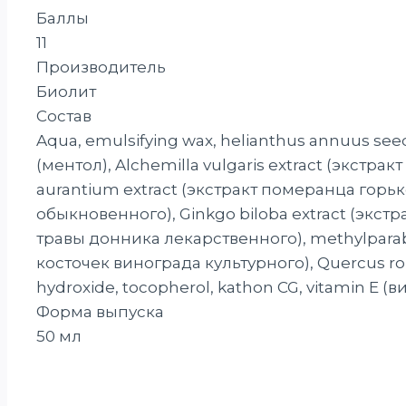
Баллы
11
Производитель
Биолит
Состав
Aqua, emulsifying wax, helianthus annuus seed 
(ментол), Alchemilla vulgaris extract (экстра
aurantium extract (экстракт померанца горьк
обыкновенного), Ginkgo biloba extract (экстрак
травы донника лекарственного), methylparaben, 
косточек винограда культурного), Quercus ro
hydroxide, tocopherol, kathon CG, vitamin E (ви
Форма выпуска
50 мл