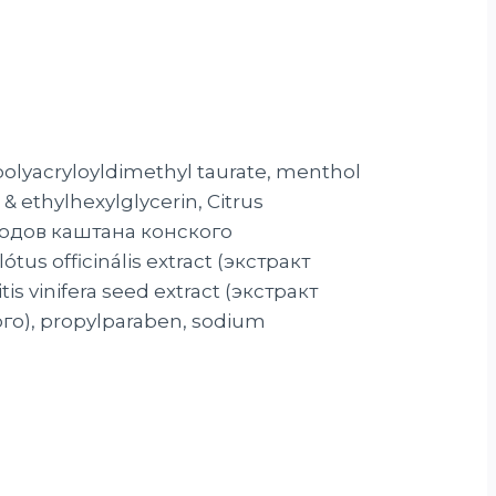
polyacryloyldimethyl taurate, menthol
 ethylhexylglycerin, Citrus
плодов каштана конского
tus officinális extract (экстракт
s vinifera seed extract (экстракт
го), propylparaben, sodium