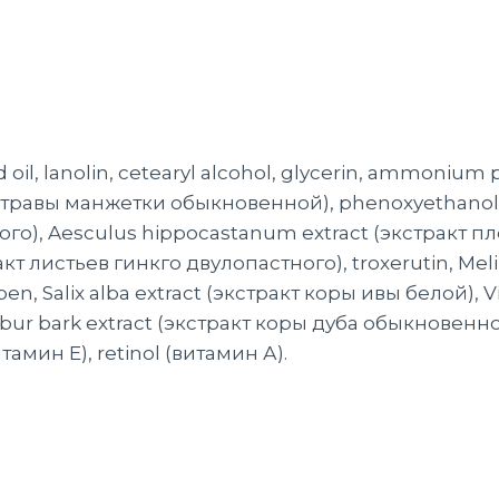
oil, lanolin, cetearyl alcohol, glycerin, ammonium 
кт травы манжетки обыкновенной), phenoxyethanol &
ого), Aesculus hippocastanum extract (экстракт 
т листьев гинкго двулопастного), troxerutin, Meliló
Salix alba extract (экстракт коры ивы белой), Viti
bur bark extract (экстракт коры дуба обыкновенно
тамин Е), retinol (витамин А).