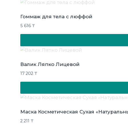
Гоммаж для тела с люффой
5 616
₸
Валик Ляпко Лицевой
17 202
₸
Маска Косметическая Сухая «Натураль
2 211
₸