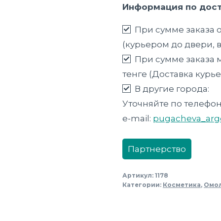
Информация по дост
тканевая
«Лифтинг-
При сумме заказа о
Эффект»
(курьером до двери, 
При сумме заказа м
тенге (Доставка курь
В другие города:
Уточняйте по телефон
e-mail:
pugacheva_arg
Партнерство
Артикул:
1178
Категории:
Косметика
,
Омо