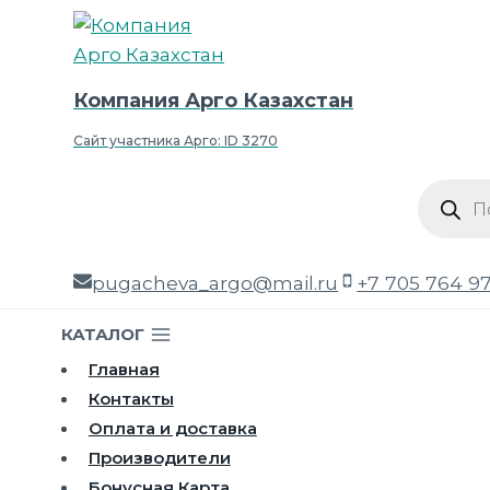
Перейти
к
содержимому
Компания Арго Казахстан
Сайт участника Арго: ID 3270
Поиск
товаро
pugacheva_argo@mail.ru
+7 705 764 9
КАТАЛОГ
Главная
Контакты
Оплата и доставка
Производители
Бонусная Карта