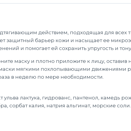
дтягивающим действием, подходящая для всех т
ет защитный барьер кожи и насыщает ее микро
нений и помогает ей сохранить упругость и тону
ните маску и плотно приложите к лицу, оставив н
я маски мягкими похлопывающими движениями ра
 раза в неделю по мере необходимости.
кт ульва лактука, гидрованс, пантенол, камедь р
а, сорбат калия, натрия альгинат, морские соли.