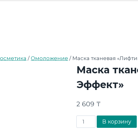
осметика
/
Омоложение
/
Маска тканевая «Лифти
Маска ткан
Эффект»
2 609
₸
Количество
В корзину
товара
Маска