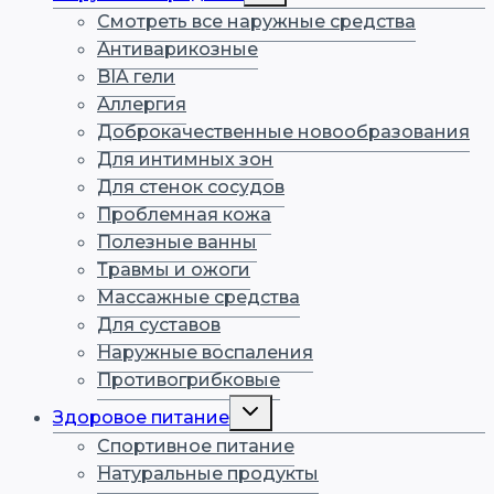
меню
Смотреть все наружные средства
Антиварикозные
BIA гели
Аллергия
Доброкачественные новообразования
Для интимных зон
Для стенок сосудов
Проблемная кожа
Полезные ванны
Травмы и ожоги
Массажные средства
Для суставов
Наружные воспаления
Противогрибковые
Переключить
Здоровое питание
дочернее
меню
Спортивное питание
Натуральные продукты