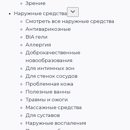
Зрение
Переключить
Наружные средства
дочернее
меню
Смотреть все наружные средства
Антиварикозные
BIA гели
Аллергия
Доброкачественные
новообразования
Для интимных зон
Для стенок сосудов
Проблемная кожа
Полезные ванны
Травмы и ожоги
Массажные средства
Для суставов
Наружные воспаления