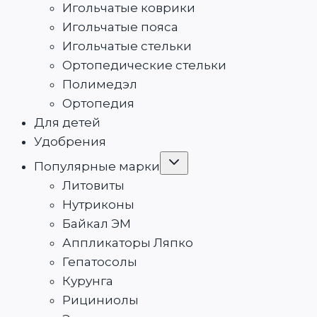
Игольчатые коврики
Игольчатые пояса
Игольчатые стельки
Ортопедические стельки
Полимедэл
Ортопедия
Для детей
Удобрения
Переключить
Популярные марки
дочернее
меню
Литовиты
Нутриконы
Байкал ЭМ
Аппликаторы Ляпко
Гепатосолы
Курунга
Рициниолы