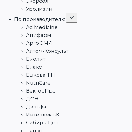
Экорсол
Уролизин
Переключить
По производителю
дочернее
меню
Ad Medicine
Апифарм
Арго ЭМ-1
Алтом-Консульт
Биолит
Биакс
Быкова Т.Н.
NutriCare
ВекторПро
ДОН
Дэльфа
Интеллект-К
Сибирь-Цео
Ляпко