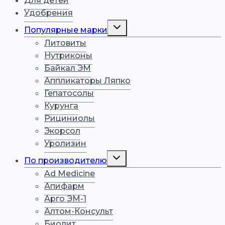
Для детей
Удобрения
Переключить
Популярные марки
дочернее
меню
Литовиты
Нутриконы
Байкал ЭМ
Аппликаторы Ляпко
Гепатосолы
Курунга
Рициниолы
Экорсол
Уролизин
Переключить
По производителю
дочернее
меню
Ad Medicine
Апифарм
Арго ЭМ-1
Алтом-Консульт
Биолит