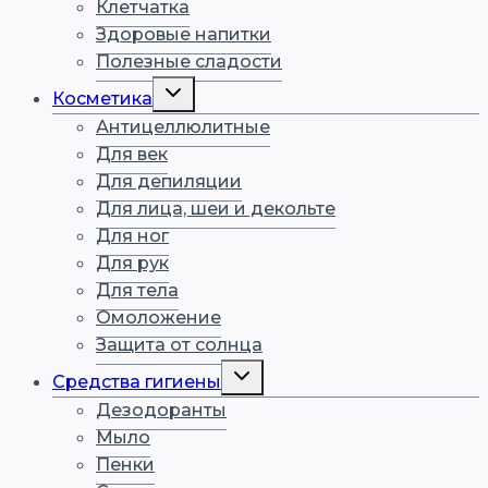
Клетчатка
Здоровые напитки
Полезные сладости
Переключить
Косметика
дочернее
меню
Антицеллюлитные
Для век
Для депиляции
Для лица, шеи и декольте
Для ног
Для рук
Для тела
Омоложение
Защита от солнца
Переключить
Средства гигиены
дочернее
меню
Дезодоранты
Мыло
Пенки