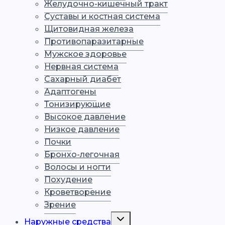
Желудочно-кишечный тракт
Суставы и костная система
Щитовидная железа
Противопаразитарные
Мужское здоровье
Нервная система
Сахарный диабет
Адаптогены
Тонизирующие
Высокое давление
Низкое давление
Почки
Бронхо-легочная
Волосы и ногти
Похудение
Кроветворение
Зрение
Переключить
Наружные средства
дочернее