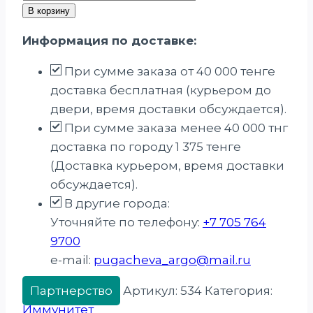
товара
В корзину
Масло
Информация по доставке:
«Молодильное»,
250
При сумме заказа от 40 000 тенге
мл
доставка бесплатная (курьером до
двери, время доставки обсуждается).
При сумме заказа менее 40 000 тнг
доставка по городу 1 375 тенге
(Доставка курьером, время доставки
обсуждается).
В другие города:
Уточняйте по телефону:
+7 705 764
9700
e-mail:
pugacheva_argo@mail.ru
Партнерство
Артикул:
534
Категория:
Иммунитет