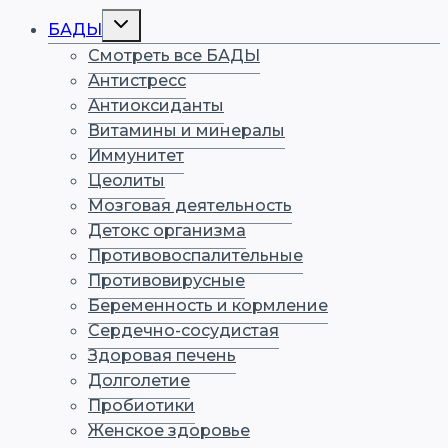
Переключить
БАДЫ
дочернее
меню
Смотреть все БАДЫ
Антистресс
Антиоксиданты
Витамины и минералы
Иммунитет
Цеолиты
Мозговая деятельность
Детокс организма
Противовоспалительные
Противовирусные
Беременность и кормление
Сердечно-сосудистая
Здоровая печень
Долголетие
Пробиотики
Женское здоровье