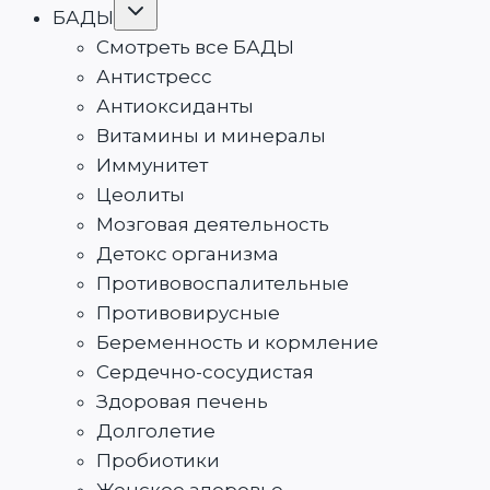
Переключить
БАДЫ
дочернее
меню
Смотреть все БАДЫ
Антистресс
Антиоксиданты
Витамины и минералы
Иммунитет
Цеолиты
Мозговая деятельность
Детокс организма
Противовоспалительные
Противовирусные
Беременность и кормление
Сердечно-сосудистая
Здоровая печень
Долголетие
Пробиотики