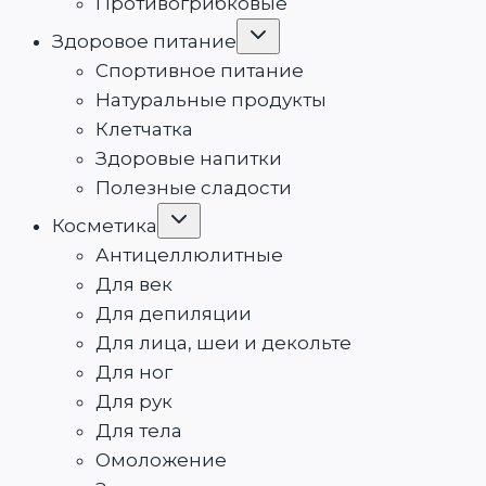
Противогрибковые
Переключить
Здоровое питание
дочернее
меню
Спортивное питание
Натуральные продукты
Клетчатка
Здоровые напитки
Полезные сладости
Переключить
Косметика
дочернее
меню
Антицеллюлитные
Для век
Для депиляции
Для лица, шеи и декольте
Для ног
Для рук
Для тела
Омоложение