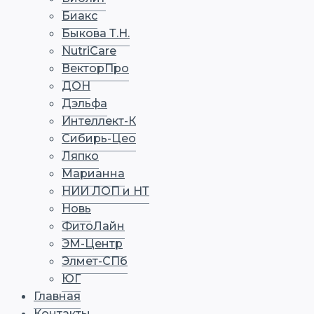
Биакс
Быкова Т.Н.
NutriCare
ВекторПро
ДОН
Дэльфа
Интеллект-К
Сибирь-Цео
Ляпко
Марианна
НИИ ЛОП и НТ
Новь
ФитоЛайн
ЭМ-Центр
Элмет-СПб
ЮГ
Главная