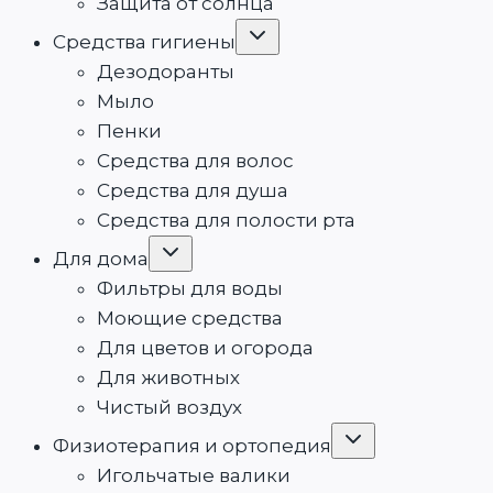
Защита от солнца
Переключить
Средства гигиены
дочернее
меню
Дезодоранты
Мыло
Пенки
Средства для волос
Средства для душа
Средства для полости рта
Переключить
Для дома
дочернее
меню
Фильтры для воды
Моющие средства
Для цветов и огорода
Для животных
Чистый воздух
Переключить
Физиотерапия и ортопедия
дочернее
меню
Игольчатые валики