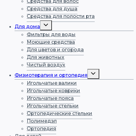
Средства для волос
Средства для душа
Средства для полости рта
Переключить
Для дома
дочернее
меню
Фильтры для воды
Моющие средства
Для цветов и огорода
Для животных
Чистый воздух
Переключить
Физиотерапия и ортопедия
дочернее
меню
Игольчатые валики
Игольчатые коврики
Игольчатые пояса
Игольчатые стельки
Ортопедические стельки
Полимедэл
Ортопедия