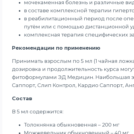
мочекаменная болезнь и различные ви
в составе комплексной терапии гиперт
в реабилитационный период после опе
путём или с помощью дистанционной у
комплексная терапия специфических з
Рекомендации по применению
Принимать взрослым по 5 мл (1 чайная ложка
дозировка и продолжительность курса могу
фитоформулами ЭД Медицин. Наибольшая эф
Саппорт, Слип Контрол, Кардио Саппорт, Ан
Состав
В 5 мл содержится:
Толокнянка обыкновенная – 200 мг
Можжевельник обыкновенный – 40 мг