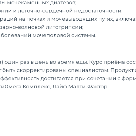
ды мочекаменных диатезов;
онии и лёгочно-сердечной недостаточности;
раций на почках и мочевыводящих путях, включ
дарно-волновой литотрипсии;
аболеваний мочеполовой системы.
) один раз в день во время еды. Курс приёма со
т быть скорректированы специалистом. Продук
фективность достигается при сочетании с фор
гиΩмега Комплекс, Лайф Малти-Фактор.