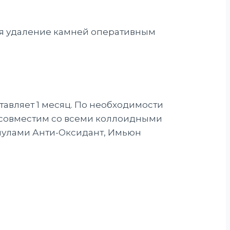
ая удаление камней оперативным
ставляет 1 месяц. По необходимости
т совместим со всеми коллоидными
мулами Анти-Оксидант, Имьюн