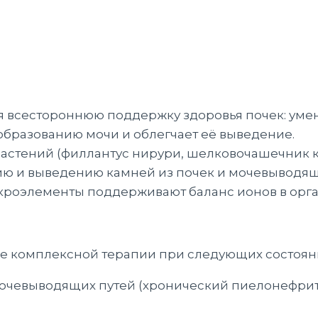
 всестороннюю поддержку здоровья почек: умен
образованию мочи и облегчает её выведение.
растений (филлантус нирури, шелковочашечник 
ию и выведению камней из почек и мочевыводящ
оэлементы поддерживают баланс ионов в орган
ве комплексной терапии при следующих состоян
очевыводящих путей (хронический пиелонефрит,