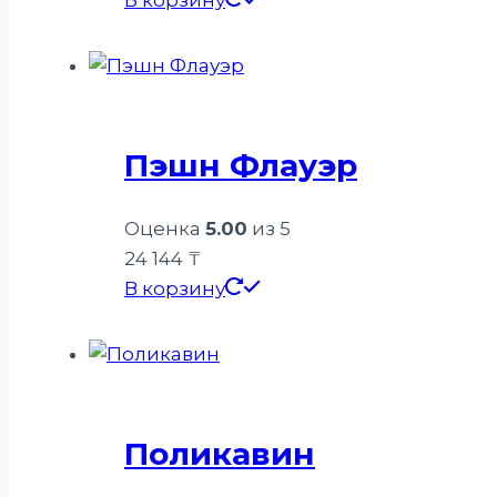
Пэшн Флауэр
Оценка
5.00
из 5
24 144
₸
В корзину
Поликавин