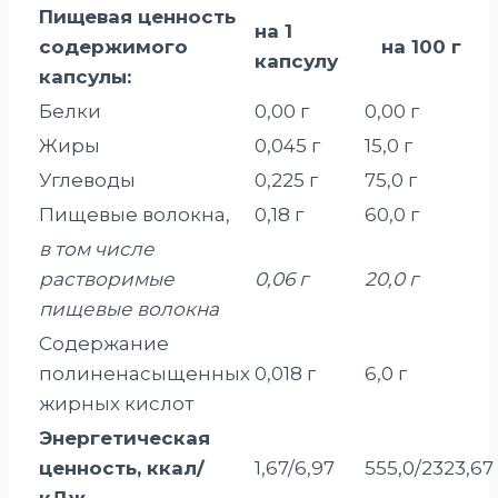
Пищевая ценность
на 1
содержимого
на 100 г
капсулу
капсулы:
Белки
0,00 г
0,00 г
Жиры
0,045 г
15,0 г
Углеводы
0,225 г
75,0 г
Пищевые волокна,
0,18 г
60,0 г
в том числе
растворимые
0,06 г
20,0 г
пищевые волокна
Содержание
полиненасыщенных
0,018 г
6,0 г
жирных кислот
Энергетическая
ценность, ккал/
1,67/6,97
555,0/2323,67
кДж