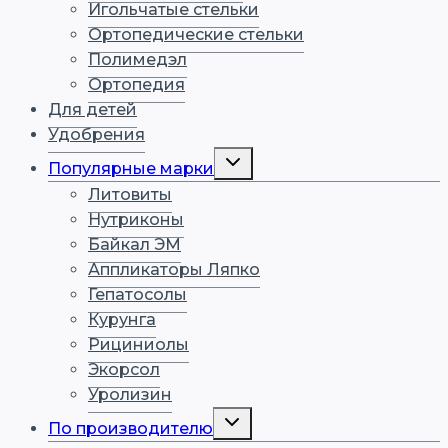
Игольчатые стельки
Ортопедические стельки
Полимедэл
Ортопедия
Для детей
Удобрения
Переключить
Популярные марки
дочернее
меню
Литовиты
Нутриконы
Байкал ЭМ
Аппликаторы Ляпко
Гепатосолы
Курунга
Рициниолы
Экорсол
Уролизин
Переключить
По производителю
дочернее
меню