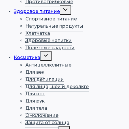
Противогрибковые
Переключить
Здоровое питание
дочернее
меню
Спортивное питание
Натуральные продукты
Клетчатка
Здоровые напитки
Полезные сладости
Переключить
Косметика
дочернее
меню
Антицеллюлитные
Для век
Для депиляции
Для лица, шеи и декольте
Для ног
Для рук
Для тела
Омоложение
Защита от солнца
Переключить