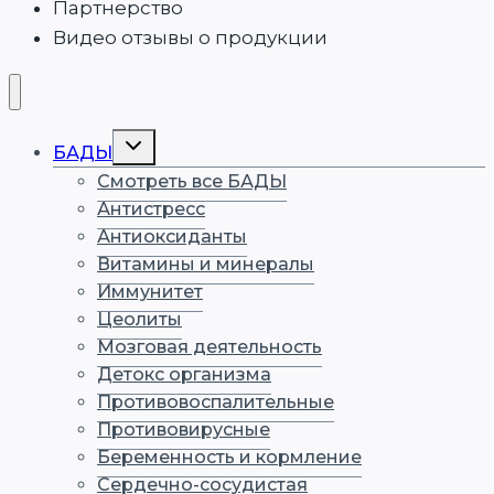
Партнерство
Видео отзывы о продукции
Переключить
БАДЫ
дочернее
меню
Смотреть все БАДЫ
Антистресс
Антиоксиданты
Витамины и минералы
Иммунитет
Цеолиты
Мозговая деятельность
Детокс организма
Противовоспалительные
Противовирусные
Беременность и кормление
Сердечно-сосудистая