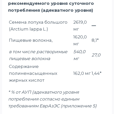
рекомендуемого уровня суточного
потребления (адекватного уровня)
Семена лопуха большого
2619,0
—
(Arctium lappa L.)
мг
1620,0
Пищевые волокна,
8,1*
мг
в том числе растворимые
540,0
27,0
пищевые волокна
мг
Содержание
полиненасыщенных
162,0 мг
1,44*
жирных кислот
* % от АУП (адекватного уровня
потребления согласно единым
требованиям ЕврАзЭС (приложение 5)