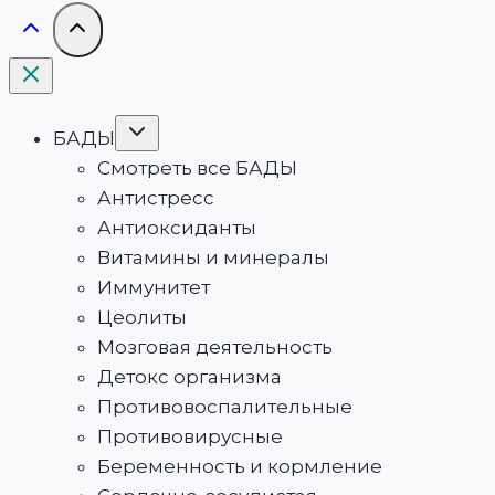
Переключить
БАДЫ
дочернее
меню
Смотреть все БАДЫ
Антистресс
Антиоксиданты
Витамины и минералы
Иммунитет
Цеолиты
Мозговая деятельность
Детокс организма
Противовоспалительные
Противовирусные
Беременность и кормление