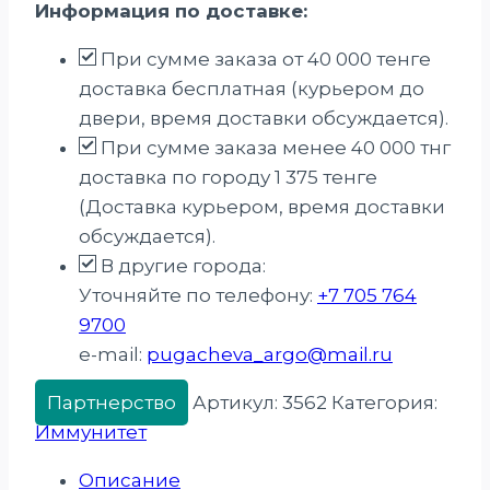
Информация по доставке:
лопуха,
капсулы,
При сумме заказа от 40 000 тенге
180
доставка бесплатная (курьером до
шт
двери, время доставки обсуждается).
При сумме заказа менее 40 000 тнг
доставка по городу 1 375 тенге
(Доставка курьером, время доставки
обсуждается).
В другие города:
Уточняйте по телефону:
+7 705 764
9700
e-mail:
pugacheva_argo@mail.ru
Партнерство
Артикул:
3562
Категория:
Иммунитет
Описание