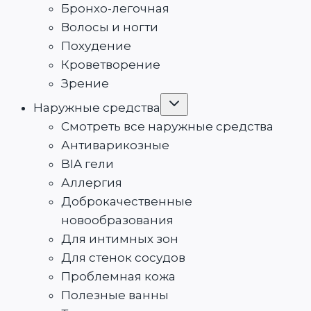
Бронхо-легочная
Волосы и ногти
Похудение
Кроветворение
Зрение
Переключить
Наружные средства
дочернее
меню
Смотреть все наружные средства
Антиварикозные
BIA гели
Аллергия
Доброкачественные
новообразования
Для интимных зон
Для стенок сосудов
Проблемная кожа
Полезные ванны