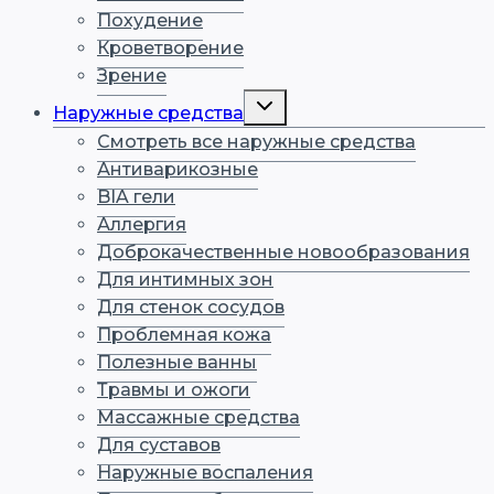
Похудение
Кроветворение
Зрение
Переключить
Наружные средства
дочернее
меню
Смотреть все наружные средства
Антиварикозные
BIA гели
Аллергия
Доброкачественные новообразования
Для интимных зон
Для стенок сосудов
Проблемная кожа
Полезные ванны
Травмы и ожоги
Массажные средства
Для суставов
Наружные воспаления