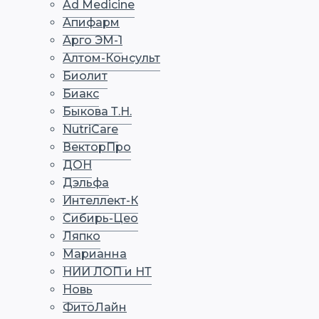
Ad Medicine
Апифарм
Арго ЭМ-1
Алтом-Консульт
Биолит
Биакс
Быкова Т.Н.
NutriCare
ВекторПро
ДОН
Дэльфа
Интеллект-К
Сибирь-Цео
Ляпко
Марианна
НИИ ЛОП и НТ
Новь
ФитоЛайн