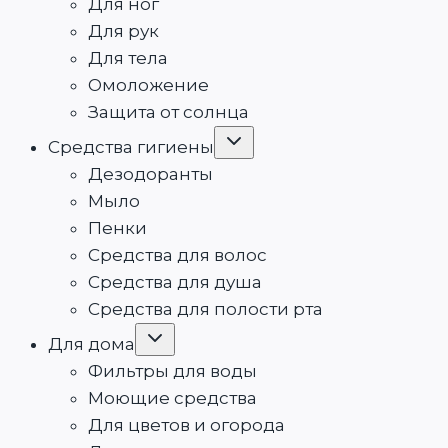
Для ног
Для рук
Для тела
Омоложение
Защита от солнца
Переключить
Средства гигиены
дочернее
меню
Дезодоранты
Мыло
Пенки
Средства для волос
Средства для душа
Средства для полости рта
Переключить
Для дома
дочернее
меню
Фильтры для воды
Моющие средства
Для цветов и огорода