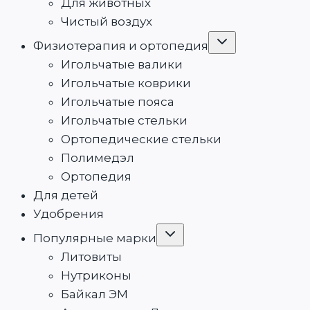
Для животных
Чистый воздух
Переключить
Физиотерапия и ортопедия
дочернее
меню
Игольчатые валики
Игольчатые коврики
Игольчатые пояса
Игольчатые стельки
Ортопедические стельки
Полимедэл
Ортопедия
Для детей
Удобрения
Переключить
Популярные марки
дочернее
меню
Литовиты
Нутриконы
Байкал ЭМ