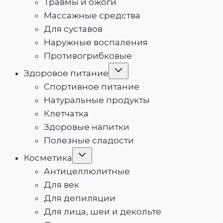
Травмы и ожоги
Массажные средства
Для суставов
Наружные воспаления
Противогрибковые
Переключить
Здоровое питание
дочернее
меню
Спортивное питание
Натуральные продукты
Клетчатка
Здоровые напитки
Полезные сладости
Переключить
Косметика
дочернее
меню
Антицеллюлитные
Для век
Для депиляции
Для лица, шеи и декольте