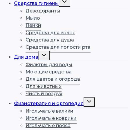
Средства гигиены
дочернее
меню
Дезодоранты
Мыло
Пенки
Средства для волос
Средства для душа
Средства для полости рта
Переключить
Для дома
дочернее
меню
Фильтры для воды
Моющие средства
Для цветов и огорода
Для животных
Чистый воздух
Переключить
Физиотерапия и ортопедия
дочернее
меню
Игольчатые валики
Игольчатые коврики
Игольчатые пояса