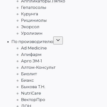
Аппликаторы Ляпко
Гепатосолы
Курунга
Рициниолы
Экорсол
Уролизин
Переключить
По производителю
дочернее
меню
Ad Medicine
Апифарм
Арго ЭМ-1
Алтом-Консульт
Биолит
Биакс
Быкова Т.Н.
NutriCare
ВекторПро
ДОН