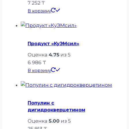
7 252
₸
В корзину
Продукт «КуЭМсил»
Оценка
4.75
из 5
6 986
₸
В корзину
Популин с
дигидрокверцетином
Оценка
5.00
из 5
25 913
₸