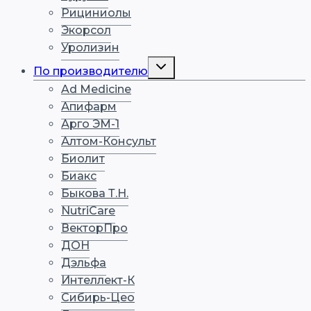
Рициниолы
Экорсол
Уролизин
По производителю
Ad Medicine
Апифарм
Арго ЭМ-1
Алтом-Консульт
Биолит
Биакс
Быкова Т.Н.
NutriCare
ВекторПро
ДОН
Дэльфа
Интеллект-К
Сибирь-Цео