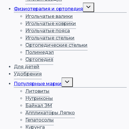
Физиотерапия и ортопедия
Игольчатые валики
Игольчатые коврики
Игольчатые пояса
Игольчатые стельки
Ортопедические стельки
Полимедэл
Ортопедия
Для детей
Удобрения
Популярные марки
Литовиты
Нутриконы
Байкал ЭМ
Аппликаторы Ляпко
Гепатосолы
Курунга