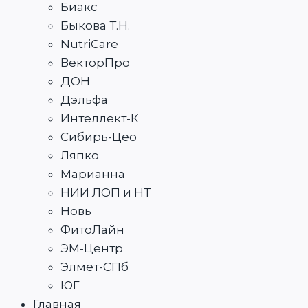
Биакс
Быкова Т.Н.
NutriCare
ВекторПро
ДОН
Дэльфа
Интеллект-К
Сибирь-Цео
Ляпко
Марианна
НИИ ЛОП и НТ
Новь
ФитоЛайн
ЭМ-Центр
Элмет-СПб
ЮГ
Главная