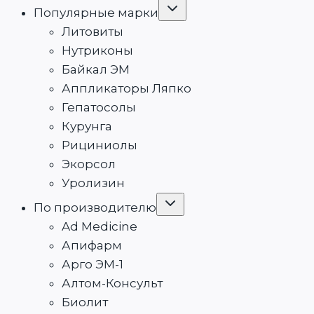
Популярные марки
Литовиты
Нутриконы
Байкал ЭМ
Аппликаторы Ляпко
Гепатосолы
Курунга
Рициниолы
Экорсол
Уролизин
По производителю
Ad Medicine
Апифарм
Арго ЭМ-1
Алтом-Консульт
Биолит