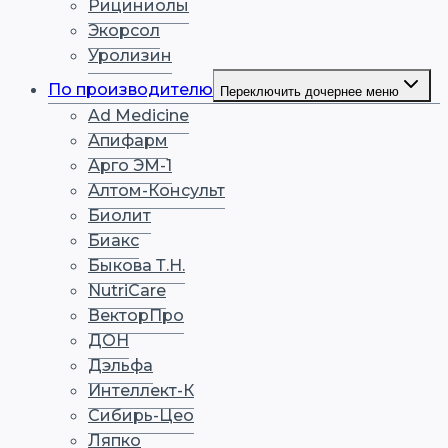
Рициниолы
Экорсол
Уролизин
По производителю
Переключить дочернее меню
Ad Medicine
Апифарм
Арго ЭМ-1
Алтом-Консульт
Биолит
Биакс
Быкова Т.Н.
NutriCare
ВекторПро
ДОН
Дэльфа
Интеллект-К
Сибирь-Цео
Ляпко