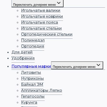
Переключить дочернее меню
Игольчатые валики
Игольчатые коврики
Игольчатые пояса
Игольчатые стельки
Ортопедические стельки
Полимедэл
Ортопедия
Для детей
Удобрения
Популярные марки
Переключить дочернее меню
Литовиты
Нутриконы
Байкал ЭМ
Аппликаторы Ляпко
Гепатосолы
Курунга