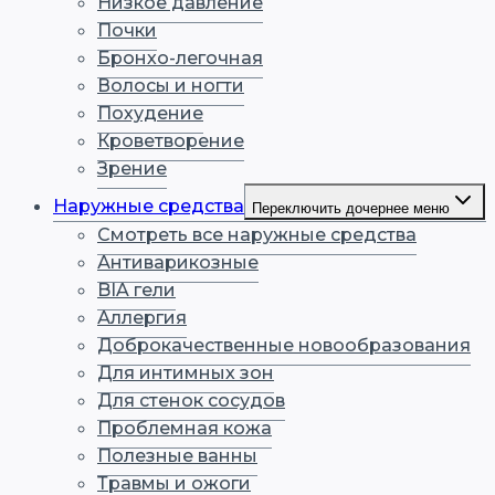
Низкое давление
Почки
Бронхо-легочная
Волосы и ногти
Похудение
Кроветворение
Зрение
Наружные средства
Переключить дочернее меню
Смотреть все наружные средства
Антиварикозные
BIA гели
Аллергия
Доброкачественные новообразования
Для интимных зон
Для стенок сосудов
Проблемная кожа
Полезные ванны
Травмы и ожоги