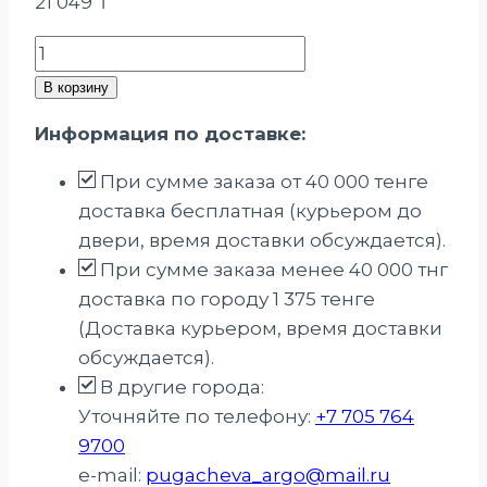
21 049
₸
Количество
товара
В корзину
ЭМ-
Информация по доставке:
контейнер
При сумме заказа от 40 000 тенге
доставка бесплатная (курьером до
двери, время доставки обсуждается).
При сумме заказа менее 40 000 тнг
доставка по городу 1 375 тенге
(Доставка курьером, время доставки
обсуждается).
В другие города:
Уточняйте по телефону:
+7 705 764
9700
e-mail:
pugacheva_argo@mail.ru